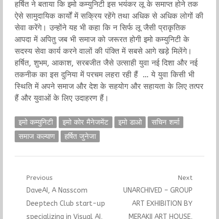
हर्षित ने बताया कि इमो कम्युनिटी इस भयंकर लू के समाप्त होने तक
ऐसे सामुदायिक कार्यों में सक्रिय रहेंगे तथा अधिक से अधिक लोगों की
सेवा करेंगे। उन्होंने यह भी कहा कि न सिर्फ लू जैसी प्राकृतिक
आपदा में अपितु जब भी समाज को जरूरत होगी इमो कम्युनिटी के
सदस्य सेवा कार्य करने वालों की पंक्ति में सबसे आगे खड़े मिलेंगे।
हर्षित, शुभम, आकाश, सरबजीत जैसे उत्साही युवा नई दिशा और नई
तकनीक का इस दुनिया में परचम लहरा रही हैं … ये युवा किसी भी
स्थिति में अपने समाज और देश के सहयोग और सहायता के लिए तत्पर
हैं और युवाओं के लिए उदाहरण हैं।
इमो कम्युनिटी
इमो कोर मैनेजमेंट
इमो डाओ
सचिन शर्मा
समाज कल्याण
हर्षित जुनेजा
Post
Previous
Next
Previous
Next
DaveAI, A Nasscom
UNARCHIVED – GROUP
navigation
post:
post:
Deeptech Club start-up
ART EXHIBITION BY
specializing in Visual AI,
MERAKII ART HOUSE,